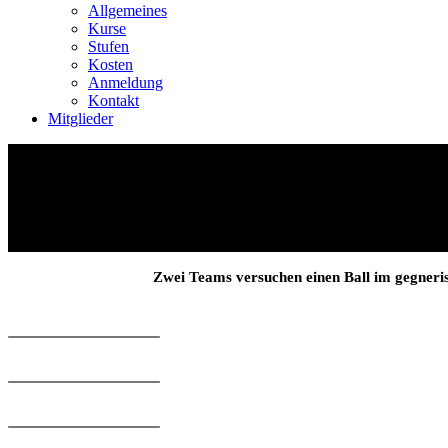
Allgemeines
Kurse
Stufen
Kosten
Anmeldung
Kontakt
Mitglieder
Zwei Teams versuchen einen Ball im gegneri
AKTUELLES
FRAGAB
AGENDA