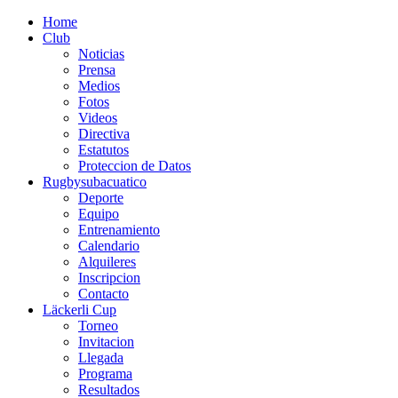
Home
Club
Noticias
Prensa
Medios
Fotos
Videos
Directiva
Estatutos
Proteccion de Datos
Rugbysubacuatico
Deporte
Equipo
Entrenamiento
Calendario
Alquileres
Inscripcion
Contacto
Läckerli Cup
Torneo
Invitacion
Llegada
Programa
Resultados