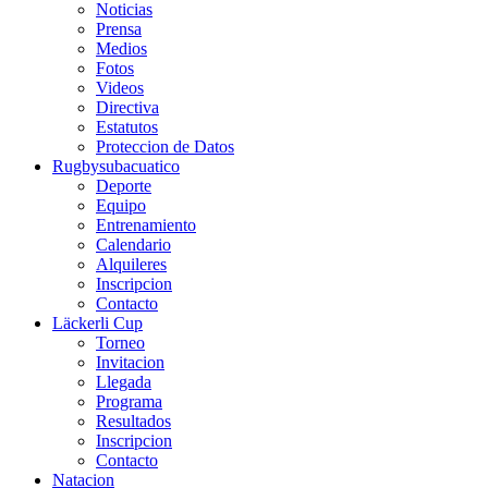
Noticias
Prensa
Medios
Fotos
Videos
Directiva
Estatutos
Proteccion de Datos
Rugbysubacuatico
Deporte
Equipo
Entrenamiento
Calendario
Alquileres
Inscripcion
Contacto
Läckerli Cup
Torneo
Invitacion
Llegada
Programa
Resultados
Inscripcion
Contacto
Natacion