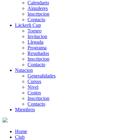
Calendario
Alquileres
Inscripcion
Contacto
Läckerli Cup
Torneo
Invitacion
Llegada
Programa
Resultados
Inscripcion
Contacto
Natacion
Generalidades
Cursos
Nivel
Costos
Inscripcion
Contacto
Miembros
Home
Club