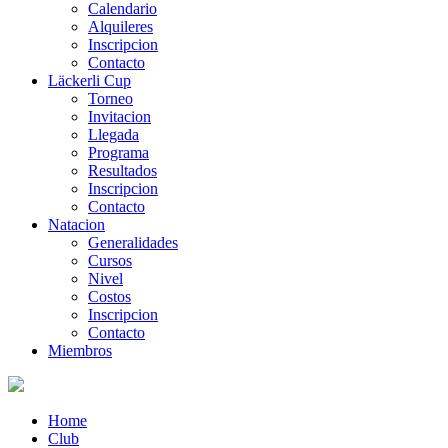
Calendario
Alquileres
Inscripcion
Contacto
Läckerli Cup
Torneo
Invitacion
Llegada
Programa
Resultados
Inscripcion
Contacto
Natacion
Generalidades
Cursos
Nivel
Costos
Inscripcion
Contacto
Miembros
Home
Club