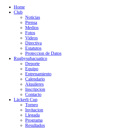
Home
Club
Noticias
Prensa
Medios
Fotos
Videos
Directiva
Estatutos
Proteccion de Datos
Rugbysubacuatico
Deporte
Equipo
Entrenamiento
Calendario
Alquileres
Inscripcion
Contacto
Läckerli Cup
Torneo
Invitacion
Llegada
Programa
Resultados