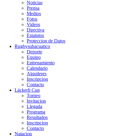
Noticias
Prensa
Medios
Fotos
Videos
Directiva
Estatutos
Proteccion de Datos
Rugbysubacuatico
Deporte
Equipo
Entrenamiento
Calendario
Alquileres
Inscripcion
Contacto
Läckerli Cup
Torneo
Invitacion
Llegada
Programa
Resultados
Inscripcion
Contacto
Natacion