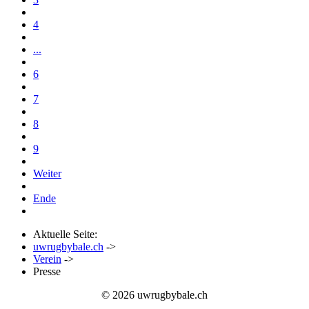
4
...
6
7
8
9
Weiter
Ende
Aktuelle Seite:
uwrugbybale.ch
->
Verein
->
Presse
© 2026 uwrugbybale.ch